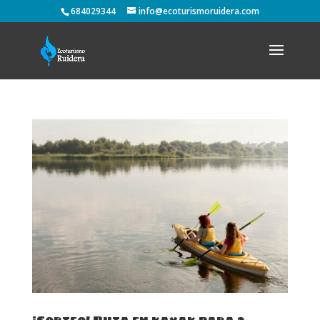
684029344
info@ecoturismoruidera.com
¡Sorteo! Ruta en kayak para 2