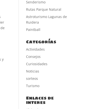
Senderismo
Rutas Parque Natural
s
Astroturismo Lagunas de
ier
Ruidera
 de
Paintball
Categorías
s
Actividades
Consejos
s y
Curiosidades
Noticias
sorteos
Turismo
Enlaces de
interes