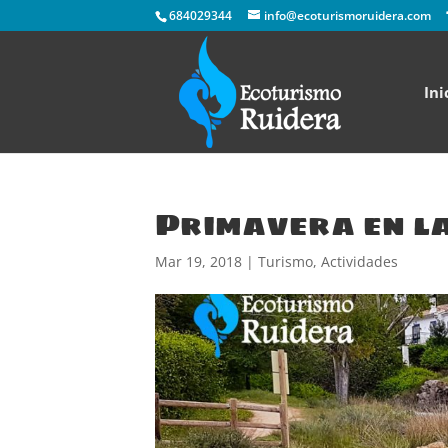
684029344
info@ecoturismoruidera.com
Ini
Primavera en l
Mar 19, 2018
|
Turismo
,
Actividades